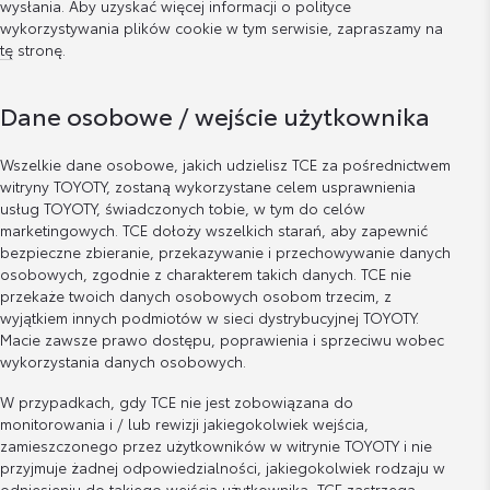
wysłania. Aby uzyskać więcej informacji o polityce
wykorzystywania plików cookie w tym serwisie, zapraszamy na
tę
stronę.
Dane osobowe / wejście użytkownika
Wszelkie dane osobowe, jakich udzielisz TCE za pośrednictwem
witryny TOYOTY, zostaną wykorzystane celem usprawnienia
usług TOYOTY, świadczonych tobie, w tym do celów
marketingowych. TCE dołoży wszelkich starań, aby zapewnić
bezpieczne zbieranie, przekazywanie i przechowywanie danych
osobowych, zgodnie z charakterem takich danych. TCE nie
przekaże twoich danych osobowych osobom trzecim, z
wyjątkiem innych podmiotów w sieci dystrybucyjnej TOYOTY.
Macie zawsze prawo dostępu, poprawienia i sprzeciwu wobec
wykorzystania danych osobowych.
W przypadkach, gdy TCE nie jest zobowiązana do
monitorowania i / lub rewizji jakiegokolwiek wejścia,
zamieszczonego przez użytkowników w witrynie TOYOTY i nie
przyjmuje żadnej odpowiedzialności, jakiegokolwiek rodzaju w
odniesieniu do takiego wejścia użytkownika, TCE zastrzega