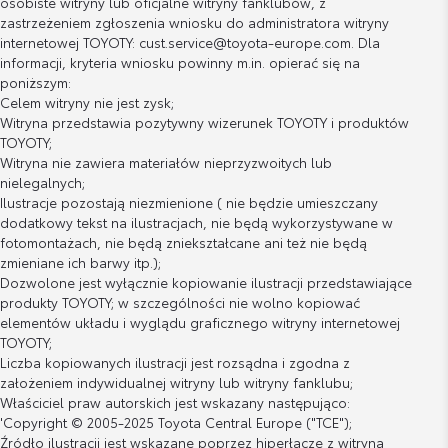
osobiste witryny lub oficjalne witryny fanklubów, z
zastrzeżeniem zgłoszenia wniosku do administratora witryny
internetowej TOYOTY: cust.service@toyota-europe.com. Dla
informacji, kryteria wniosku powinny m.in. opierać się na
poniższym:
Celem witryny nie jest zysk;
Witryna przedstawia pozytywny wizerunek TOYOTY i produktów
TOYOTY;
Witryna nie zawiera materiałów nieprzyzwoitych lub
nielegalnych;
Ilustracje pozostają niezmienione ( nie będzie umieszczany
dodatkowy tekst na ilustracjach, nie będą wykorzystywane w
fotomontażach, nie będą zniekształcane ani też nie będą
zmieniane ich barwy itp.);
Dozwolone jest wyłącznie kopiowanie ilustracji przedstawiające
produkty TOYOTY; w szczególności nie wolno kopiować
elementów układu i wyglądu graficznego witryny internetowej
TOYOTY;
Liczba kopiowanych ilustracji jest rozsądna i zgodna z
założeniem indywidualnej witryny lub witryny fanklubu;
Właściciel praw autorskich jest wskazany następująco:
'Copyright © 2005-2025 Toyota Central Europe ("TCE");
Źródło ilustracji jest wskazane poprzez hiperłącze z witryną